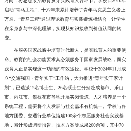
方向，将思想政治教育贯穿实践育人各环节。学校自2010年
启动“青马工程”，十六年来累计培养了青年马克思主义者上
万名。“青马工程”通过理论教育与实践锻炼相结合，让学生
在亲身参与中深化理解，实现从知识接收到价值认同的转
变。
在服务国家战略中培育时代新人，是实践育人的重要使
命。教育的社会功能要求其必须服务于国家发展战略，而实
践育人正是实现这一功能的有效途径。学校于2024年11月成
立“交通强国・青年实干”工作站，大力推进“青年实干家计
划”，已选派15名博士生、26名硕士生分别赴成都市、乐山
市、内江市、攀枝花市等地开展实岗锻炼。人才培养是一个
系统工程，需要将个人发展与社会需求有机统一。学校与各
地方团委、交通行业单位搭建100余个志愿服务社会实践基
地，累计形成调研报告、技术方案等成果200余项，其中70