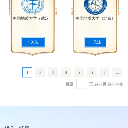
中国地质大学（武汉）
中国地质大学（北京）
+ 关注
+ 关注
1
2
3
4
5
6
7
...
跳至
页
共
82
页
/
共
1634
条