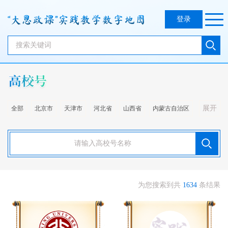
登录
展开
全部
北京市
天津市
河北省
山西省
内蒙古自治区
辽宁省
吉林省
黑龙江省
上海市
江苏省
浙江省
安徽省
福建省
江西省
山东省
河南省
湖北省
湖南省
广东省
广西壮族自治区
海南省
重庆市
为您搜索到共
1634
条结果
四川省
贵州省
云南省
西藏自治区
陕西省
甘肃省
青海省
宁夏回族自治区
新疆维吾尔自治区
台湾省