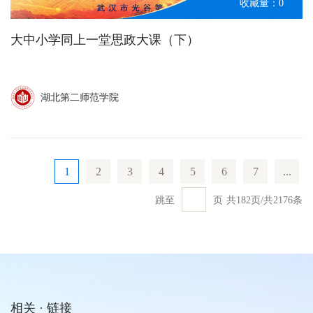
收藏量：
0
大中小学同上一堂思政大课（下）
湖北第二师范学院
1
2
3
4
5
6
7
...
跳至
页
共
182
页
/
共
2176
条
相关 · 链接