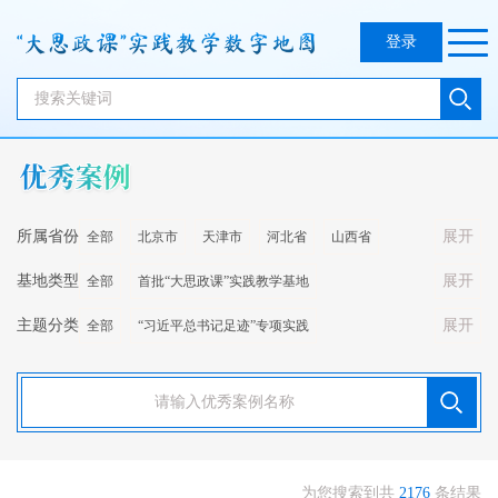
登录
所属省份
展开
全部
北京市
天津市
河北省
山西省
基地类型
展开
全部
首批“大思政课”实践教学基地
内蒙古自治区
辽宁省
吉林省
黑龙江省
上海市
主题分类
展开
全部
“习近平总书记足迹”专项实践
省级“大思政课”实践教学基地
全国爱国主义教育示范基地
江苏省
浙江省
安徽省
福建省
江西省
山东省
中国共产党人的精神谱系
新时代的伟大变革
革命文化
国家级非物质文化遗产代表性项目
全国重点文物保护单位
河南省
湖北省
湖南省
广东省
广西壮族自治区
中华优秀传统文化
总体国家安全观
科学与科技
乡村振兴
全国青少年教育基地
全国青少年科技教育基地
海南省
重庆市
四川省
贵州省
云南省
西藏自治区
生态环境
健康中国
国之重器与大国工匠
国际交流合作
新时代文明实践基地
科学家精神教育基地
企业
陕西省
甘肃省
青海省
宁夏回族自治区
为您搜索到共
2176
条结果