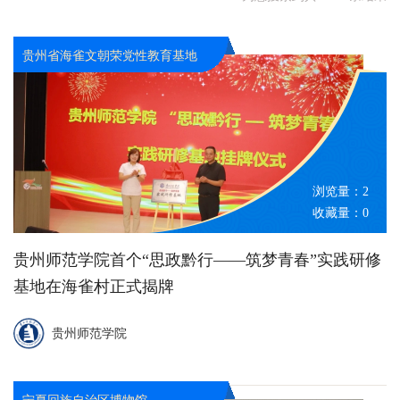
社会服务与就业创业
其他
国家国防教育示范基地
全国廉政教育基地
全国科普教育基地
新疆维吾尔自治区
台湾省
香港特别行政区
澳门特别行政区
世界遗产名录
国家一级博物馆
国家二级博物馆
贵州省海雀文朝荣党性教育基地
国家三级博物馆
国家工业旅游示范基地
其他
新疆兵团实践教学基地
省级爱国主义教育基地
省级非物质文化遗产代表性项目
省级重点文物保护单位
浏览量：
2
省级青少年教育基地
省级科学家精神教育基地
收藏量：
0
省级国防教育基地
省级廉政教育基地
省级科普教育基地
贵州师范学院首个“思政黔行——筑梦青春”实践研修
中小学生校外研学实践基地营地
基地在海雀村正式揭牌
贵州师范学院
宁夏回族自治区博物馆