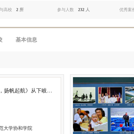
与高校
2
所
参与人数
232
人
优秀案
校
基本信息
《闽东巨变，扬帆起航》从下岐村脱贫致富理解以人民为中心的发展思想
范大学协和学院