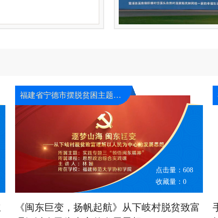
福建省宁德市摆脱贫困主题展览馆
点击量：
608
收藏量：
0
主
《闽东巨变，扬帆起航》从下岐村脱贫致富