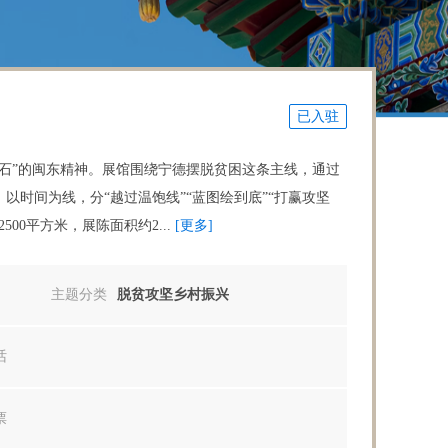
已入驻
石”的闽东精神。展馆围绕宁德摆脱贫困这条主线，通过
时间为线，分“越过温饱线”“蓝图绘到底”“打赢攻坚
0平方米，展陈面积约2...
[更多]
主题分类
脱贫攻坚乡村振兴
话
票