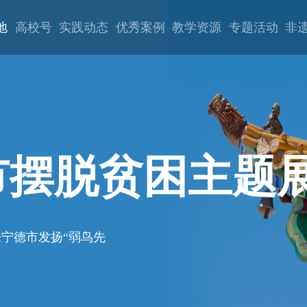
地
高校号
实践动态
优秀案例
教学资源
专题活动
非
市摆脱贫困主题
宁德市发扬“弱鸟先