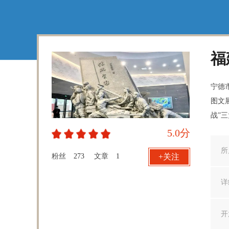
福
宁德
图文
战”
5.0分
所
粉丝
273
文章
1
+关注
详
开