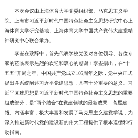
本次会议由上海体育大学党委组织部、马克思主义学
院、上海市习近平新时代中国特色社会主义思想研究中心上
海体育大学研究基地、上海体育大学中国共产党伟大建党精
神研究中心联合承办。
李崟在致辞中，首先代表学校党委对各位领导、各位专
家的莅临表示热烈的欢迎和衷心的感谢！李崟指出，在“十
五五”开局之年、中国共产党成立105周年之际，党中央正式
提出并系统阐述习近平党建思想，具有十分重要的意义。习
近平党建思想是习近平新时代中国特色社会主义思想的重要
组成部分，是“两个结合”在党建领域的最新成果，高屋建
瓴、内涵丰富，极大丰富和发展了马克思主义建党学说，为
深入推进新时代党的建设新的伟大工程提供了根本遵循和行
动指南。