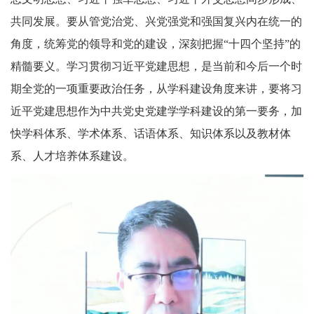
共同发展。要从管党治党、兴党强党和强国复兴内在统一的
角度，统筹党的领导和党的建设，深刻把握“十四个坚持”的
精髓要义。学习贯彻习近平党建思想，是当前和今后一个时
期全党的一项重要政治任务，从学科建设角度来讲，要将习
近平党建思想作为中共党史党建学学科建设的第一要务，加
快学科体系、学术体系、话语体系、知识体系以及教材体
系、人才培养体系建设。