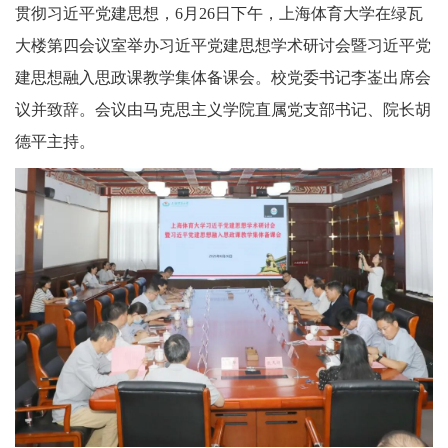
贯彻习近平党建思想，6月26日下午，上海体育大学在绿瓦
大楼第四会议室举办习近平党建思想学术研讨会暨习近平党
建思想融入思政课教学集体备课会。校党委书记李崟出席会
议并致辞。会议由马克思主义学院直属党支部书记、院长胡
德平主持。