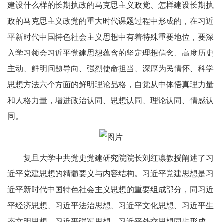
建设什么样的长期执政的马克思主义政党、怎样建设长期执
政的马克思主义政党的重大时代课题过程中形成的，在习近
平新时代中国特色社会主义思想中有着特殊重要地位，要深
入学习领会习近平党建思想蕴含的坚定理想信念、高度历史
主动、鲜明问题导向、强烈使命担当、深厚为民情怀、科学
思想方法六个方面的鲜明理论品格，自觉从中体悟真理力量
和人格力量，增进政治认同、思想认同、理论认同、情感认
同。
复旦大学中共党史党建研究院院长刘红凛教授阐述了习
近平党建思想的精髓要义与内容结构。习近平党建思想是习
近平新时代中国特色社会主义思想的重要组成部分，同习近
平经济思想、习近平法治思想、习近平文化思想、习近平生
态文明思想、习近平强军思想、习近平外交思想同步形成、