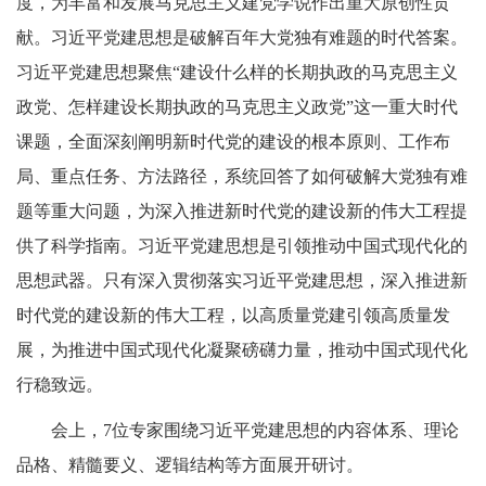
度，为丰富和发展马克思主义建党学说作出重大原创性贡
献。习近平党建思想是破解百年大党独有难题的时代答案。
习近平党建思想聚焦“建设什么样的长期执政的马克思主义
政党、怎样建设长期执政的马克思主义政党”这一重大时代
课题，全面深刻阐明新时代党的建设的根本原则、工作布
局、重点任务、方法路径，系统回答了如何破解大党独有难
题等重大问题，为深入推进新时代党的建设新的伟大工程提
供了科学指南。习近平党建思想是引领推动中国式现代化的
思想武器。只有深入贯彻落实习近平党建思想，深入推进新
时代党的建设新的伟大工程，以高质量党建引领高质量发
展，为推进中国式现代化凝聚磅礴力量，推动中国式现代化
行稳致远。
会上，7位专家围绕习近平党建思想的内容体系、理论
品格、精髓要义、逻辑结构等方面展开研讨。