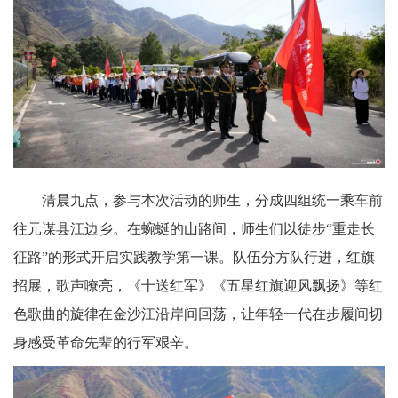
清晨九点，参与本次活动的师生，分成四组统一乘车前
往元谋县江边乡。在蜿蜒的山路间，师生们以徒步“重走长
征路”的形式开启实践教学第一课。队伍分方队行进，红旗
招展，歌声嘹亮，《十送红军》《五星红旗迎风飘扬》等红
色歌曲的旋律在金沙江沿岸间回荡，让年轻一代在步履间切
身感受革命先辈的行军艰辛。